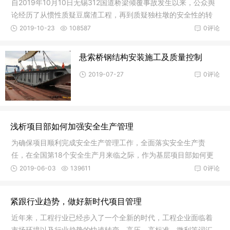
自2019年10月10日无锡312国道桥梁倾覆事故发生以来，公众舆
论经历了从惯性质疑豆腐渣工程，再到质疑独柱墩的安全性的转
变。2019
2019-10-23
108587
0评论
悬索桥钢结构安装施工及质量控制
2019-07-27
0评论
浅析项目部如何加强安全生产管理
为确保项目顺利完成安全生产管理工作，全面落实安全生产责
任，在全国第18个安全生产月来临之际，作为基层项目部如何更
好落实好防
2019-06-03
139611
0评论
紧跟行业趋势，做好新时代项目管理
近年来，工程行业已经步入了一个全新的时代，工程企业面临着
市场环境以及行业趋势的快速转变，高压、高标准、微利等词汇