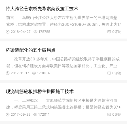
特大跨径悬索桥先导索架设施工技术
前言 马鞍山长江公路大桥左汊主桥为世界第一的三塔两跨悬
索桥，结构成对称布置，跨径为360+21080+360m，矢跨比为1/
9，主缆长3
2018-04-27
175755
0评论
桥梁装配化的五个破局点
改革开放30 多年来，中国公路桥梁建设取得了举世瞩目的成
就，但在钢桥建设方面与欧美日等发达国家相比，工业化、产业
化水平低
2017-11-17
173004
0评论
现浇钢筋砼板拱桥主拱圈施工技术
一、工程概况 太原师范学院新校区主桥是为跨越涧河而
建，桥梁采用三跨上承式钢筋混凝土连拱桥；桥梁跨径布置为37+
56+37m，
2017-09-29
172011
0评论