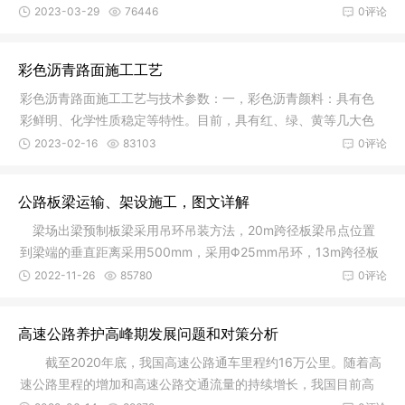
使企业
2023-03-29
76446
0评论
彩色沥青路面施工工艺
彩色沥青路面施工工艺与技术参数：一，彩色沥青颜料：具有色
彩鲜明、化学性质稳定等特性。目前，具有红、绿、黄等几大色
系，并可
2023-02-16
83103
0评论
公路板梁运输、架设施工，图文详解
梁场出梁预制板梁采用吊环吊装方法，20m跨径板梁吊点位置
到梁端的垂直距离采用500mm，采用Φ25mm吊环，13m跨径板
梁吊点位置
2022-11-26
85780
0评论
高速公路养护高峰期发展问题和对策分析
截至2020年底，我国高速公路通车里程约16万公里。随着高
速公路里程的增加和高速公路交通流量的持续增长，我国目前高