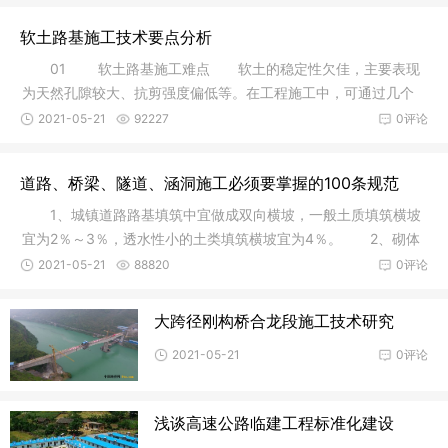
软土路基施工技术要点分析
01 软土路基施工难点 软土的稳定性欠佳，主要表现
为天然孔隙较大、抗剪强度偏低等。在工程施工中，可通过几个
特定标
2021-05-21
92227
0评论
道路、桥梁、隧道、涵洞施工必须要掌握的100条规范
1、城镇道路路基填筑中宜做成双向横坡，一般土质填筑横坡
宜为2％～3％，透水性小的土类填筑横坡宜为4％。 2、砌体
涵洞应
2021-05-21
88820
0评论
大跨径刚构桥合龙段施工技术研究
2021-05-21
0评论
浅谈高速公路临建工程标准化建设