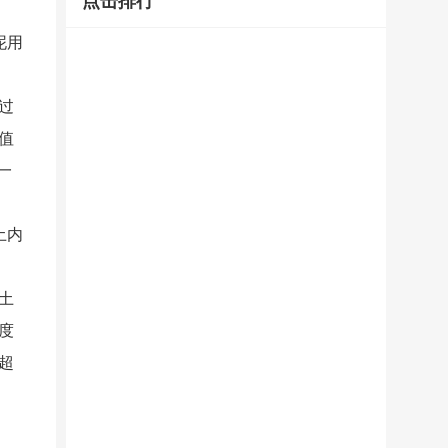
点击排行
泥用
过
值
一
土内
土
度
超