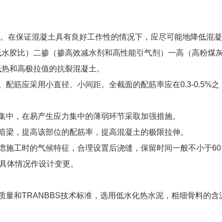
土配合比。在保证混凝土具有良好工作性的情况下，应尽可能地降低混
低水胶比）二掺（掺高效减水剂和高性能引气剂）一高（高粉煤
低热和高极拉值的抗裂混凝土。
性能。配筋应采用小直径、小间距。全截面的配筋率应在0.3-0.5%之
生应力集中，在易产生应力集中的薄弱环节采取加强措施。
位设置暗梁，提高该部位的配筋率，提高混凝土的极限拉伸。
充分考虑施工时的气候特征，合理设置后浇缝，保留时间一般不小于60
具体情况作设计变更。
原材料质量和TRANBBS技术标准，选用低水化热水泥，粗细骨料的含