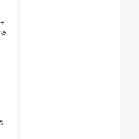
凝土
灰掺
泥