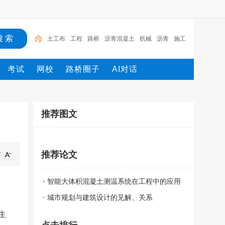
土工布
工程
路桥
沥青混凝土
机械
沥青
施工
路面施工
沥青路面
土工格栅
考试
网校
路桥圈子
AI对话
推荐图文
推荐论文
智能大体积混凝土测温系统在工程中的应用
城市规划与建筑设计的见解、关系
生