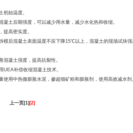
混凝土初始温度。
充分利用混凝土后期强度，可以减少用水量，减少水化热和收缩。
振捣，提高密实度。
拆模，拆模后混凝土表面温度不应下降15℃以上，混凝土的现场试块强
，改善混凝土强度，提高抗裂性。
，采用UEA补偿收缩混凝土技术。
土，应尽量使用中热微膨胀水泥，掺超细矿粉和膨胀剂，使用高效减水剂
上一页[1]
[2]