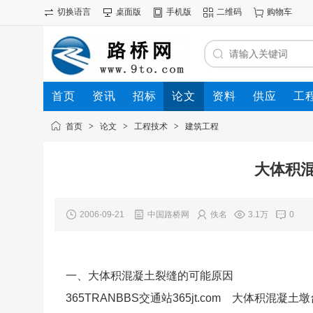
切换语言
桌面版
手机版
二维码
购物车
首页
资讯
招标
论文
资料
供应
工
首页
>
论文
>
工程技术
>
建筑工程
大体积
2006-09-21
中国路桥网
佚名
3.1万
0
一、大体积混凝土裂缝的可能原因
365TRANBBS交通站365jt.com 大体