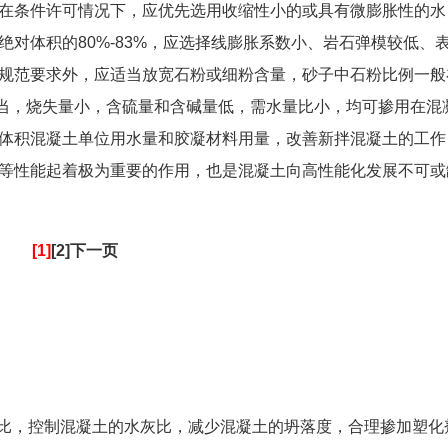
材料。在条件许可情况下，应优先选用收缩性小的或具有微膨胀性的水
对体积的80%-83%，应选择线膨胀系数小、岩石弹模较低、
规范要求外，应适当放宽石粉或细粉含量，砂子中石粉比例一般
相当，烧失量小，含硫量和含碱量低，需水量比小，均可掺用在混
体积混凝土单位用水量和胶凝材料用量，改善新拌混凝土的工作
等性能起着极为重要的作用，也是混凝土向高性能化发展不可或
[1]
[2]下一页
集料的配比，控制混凝土的水灰比，减少混凝土的坍落度，合理掺加塑化