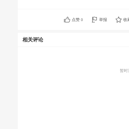
点赞
举报
收
0
相关评论
暂时