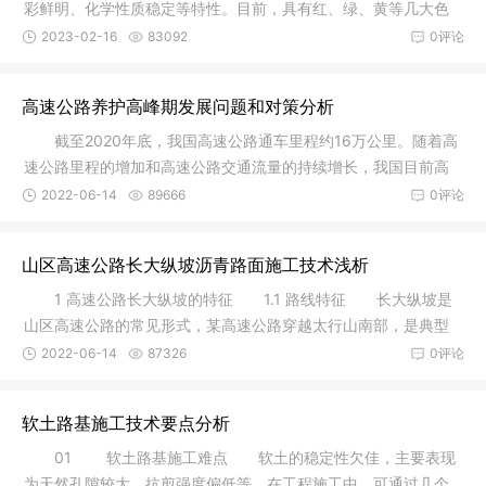
彩鲜明、化学性质稳定等特性。目前，具有红、绿、黄等几大色
系，并可
2023-02-16
83092
0评论
高速公路养护高峰期发展问题和对策分析
截至2020年底，我国高速公路通车里程约16万公里。随着高
速公路里程的增加和高速公路交通流量的持续增长，我国目前高
速公路养
2022-06-14
89666
0评论
山区高速公路长大纵坡沥青路面施工技术浅析
1 高速公路长大纵坡的特征 1.1 路线特征 长大纵坡是
山区高速公路的常见形式，某高速公路穿越太行山南部，是典型
的山区
2022-06-14
87326
0评论
软土路基施工技术要点分析
01 软土路基施工难点 软土的稳定性欠佳，主要表现
为天然孔隙较大、抗剪强度偏低等。在工程施工中，可通过几个