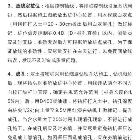
3、放线定桩位：
根据控制轴线，将排桩控制线引至基坑周
边，然后根据施工图纸放出桩中心位置，用木楔或白灰点
（用钢钎打入土中20～30cm拔出后用白灰灌孔）做好标
记，桩位偏差控制在0.4D（D=桩孔直径）以内。测量员
应及时复核，准确无误后方可根据所放桩点成孔。为了保
证放线的准确性，应尽量安排在白天进行，以免夜间放线
错误，发现不及时造成质量问题。
4、成孔：
灰土挤密桩采用长螺旋钻钻孔法施工，钻机就位
后，现将钻头对准所放桩中心位置，用线锤从两个不同方
向校正钻杆垂直度，确定在规范允许范围（桩身长度的1.
5%内）后，用D400柴油锤，将钻杆打入土中。钻孔深度
由桩尖1/2处向上量至9.5M用红漆在钻机上做标记，提升
成孔。当含水量大于20%时易出现缩孔现象，不得进行成
孔施工。在成孔后应及时夯填，并应尽量避免钻机碾压以
免造成上部缩孔。如因碾压而造成缩孔，应在夯填前进行