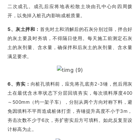
二次成孔。成孔后应将地表松散土块由孔中心向四周拨
开，以免掉入桩孔内影响成桩质量。
5、灰土拌和：
首先对土和消解后的石灰分别过筛，拌合好
的灰土要及时夯填，不得隔日使用。每天施工前测定石灰
土的灰剂量、含水量，确保拌和后灰土的灰剂量、含水量
满足要求。
6、夯实：
向桩孔填料前，应先将孔底夯2-3锤，然后用灰
土在最优含水率状态下分层回填夯实，每次填料厚度400
～500mm（约一架子车），分别从两个方向对称下料，避
免因填料不平而造成桩体打歪，夯锤提升高度不小于3m，
夯击次数不少于6次，夯扩密实后方可填料。如此反复至设
计标高为止。