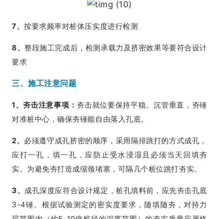
7、
按要求频率对桩体压实度进行检测
8、
整段施工完成后，检测承载力及挤密效果等要符合设计
要求
三、施工注意问题
1、夯击注意事项：
夯击就位要保持平稳、沉管垂直，夯锤
对准桩中心，确保夯锤能自由落入孔底。
2、
必须遵守成孔挤密的顺序，采用隔排跳打的方式成孔，
应打一孔，填一孔，应防止受水浸湿且必须当天回填夯
实。为避免夯打造成缩颈堵塞，可隔几个桩位跳打夯实。
3、
成孔深度应符合设计规定，桩孔填料前，应先夯击孔底
3-4锤。根据试验测定的密实度要求，随填随夯，对持力
层范围内（约5-10倍桩径的深度范围）的夯实质量应严格