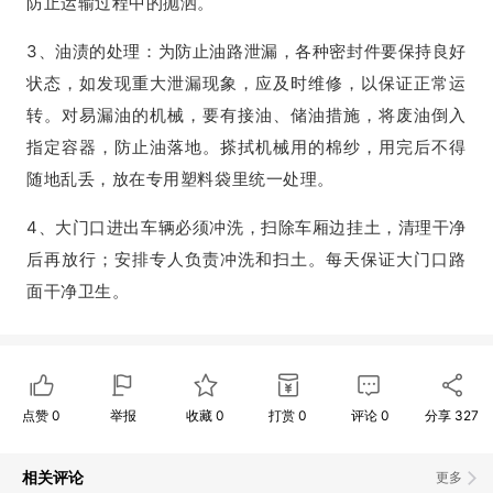
防止运输过程中的抛洒。
3、油渍的处理：为防止油路泄漏，各种密封件要保持良好
状态，如发现重大泄漏现象，应及时维修，以保证正常运
转。对易漏油的机械，要有接油、储油措施，将废油倒入
指定容器，防止油落地。搽拭机械用的棉纱，用完后不得
随地乱丢，放在专用塑料袋里统一处理。
4、大门口进出车辆必须冲洗，扫除车厢边挂土，清理干净
后再放行；安排专人负责冲洗和扫土。每天保证大门口路
面干净卫生。
点赞
0
举报
收藏
0
打赏
0
评论
0
分享
327
相关评论
更多