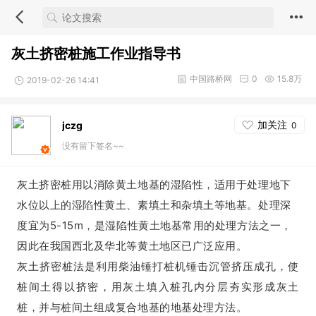
灰土挤密桩施工作业指导书
中国路桥网
0
15.8万
2019-02-26 14:41
加关注
jczg
0
没有留下签名~~
灰土挤密桩用以消除黄土地基的湿陷性，适用于处理地下
水位以上的湿陷性黄土、素填土和杂填土等地基。处理深
度宜为5-15m，是湿陷性黄土地基常用的处理方法之一，
因此在我国西北及华北等黄土地区已广泛应用。
灰土挤密桩法是利用柴油锤打桩机锤击沉管挤压成孔，使
桩间土得以挤密，用灰土填入桩孔内分层夯实形成灰土
桩，并与桩间土组成复合地基的地基处理方法。