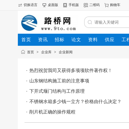
切换语言
桌面版
手机版
二维码
购物车
首页
资讯
招标
论文
资料
供应
工
首页
>
企业库
>
企业新闻
热烈祝贺我司又获得多项项软件著作权！
山东钢结构施工前的注意事项
下开式堰门结构与工作原理
不锈钢水箱多少钱一立方？价格由什么决定？
削片机正确的操作规程