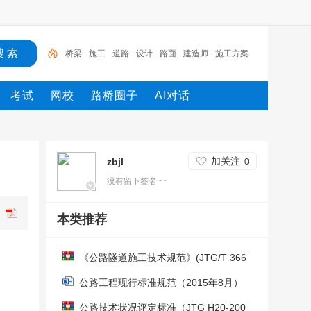
桥梁
施工
道路
设计
路面
建造师
施工方案
公路工程
工程
斜拉桥
考试
网校
路桥圈子
AI对话
加关注
zbjl
0
没有留下签名~~
本类推荐
《公路隧道施工技术规范》(JTG/T 366
0—2020）
公路工程现行标准规范（2015年8月）
公路技术状况评定标准（JTG H20-200