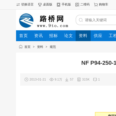
切换语言
桌面版
手机版
二维码
购物车
首页
资讯
招标
论文
资料
供应
工
首页
>
资料
>
规范
NF P94-25
2013-01-21
9.1万
57
315K
1