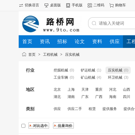
切换语言
桌面版
手机版
二维码
购物车
首页
资讯
招标
论文
资料
供应
工
首页
>
工程机械
>
压实机械
行业
挖掘机械
(0)
铲运机械
(1)
压实机械
(0)
工业车辆
(0)
矿山机械
(4)
环卫机械
(3)
地区
北京
上海
天津
重庆
河北
山西
湖北
湖南
广东
广西
海南
四川
类别
供应
供应二手
租赁
提供服务
提供合