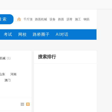
千斤顶
路面机械
设备
路面
沥青
施工
钢筋
工程
机械
路桥
考试
网校
路桥圈子
AI对话
搜索排行
机械
(1)
山东
河南
澳门