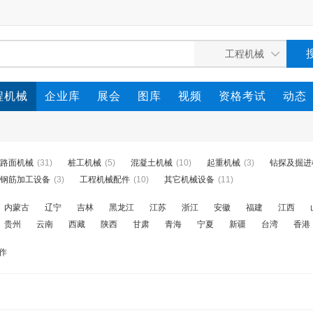
程机械
企业库
展会
图库
视频
资格考试
动态
路面机械
(31)
桩工机械
(5)
混凝土机械
(10)
起重机械
(3)
钻探及掘进
钢筋加工设备
(3)
工程机械配件
(10)
其它机械设备
(11)
内蒙古
辽宁
吉林
黑龙江
江苏
浙江
安徽
福建
江西
贵州
云南
西藏
陕西
甘肃
青海
宁夏
新疆
台湾
香港
作