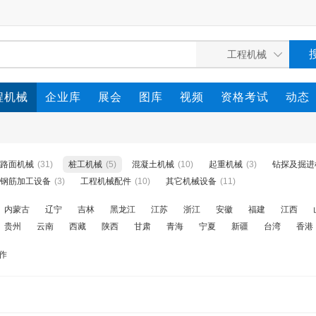
程机械
企业库
展会
图库
视频
资格考试
动态
路面机械
(31)
桩工机械
(5)
混凝土机械
(10)
起重机械
(3)
钻探及掘进
钢筋加工设备
(3)
工程机械配件
(10)
其它机械设备
(11)
内蒙古
辽宁
吉林
黑龙江
江苏
浙江
安徽
福建
江西
贵州
云南
西藏
陕西
甘肃
青海
宁夏
新疆
台湾
香港
作