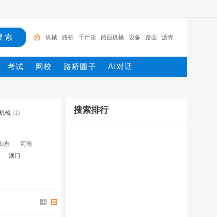
机械
路桥
千斤顶
路面机械
设备
路面
沥青
施工
钢筋
工程
考试
网校
路桥圈子
AI对话
搜索排行
机械
(1)
山东
河南
澳门