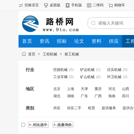
切换语言
桌面版
手机版
二维码
购物车
首页
资讯
招标
论文
资料
供应
工
首页
>
工程机械
>
桩工机械
行业
挖掘机械
(0)
铲运机械
(1)
压实机械
(0)
工业车辆
(0)
矿山机械
(4)
环卫机械
(3)
地区
北京
上海
天津
重庆
河北
山西
湖北
湖南
广东
广西
海南
四川
类别
供应
供应二手
租赁
提供服务
提供合