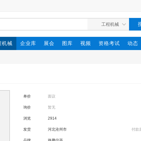
程机械
企业库
展会
图库
视频
资格考试
动态
单价
面议
询价
暂无
浏览
2914
发货
河北沧州市
付款
品牌
路腾仪器