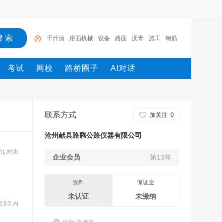
千斤顶
路面机械
设备
路面
沥青
施工
钢筋
工程
机械
路桥
考试
网校
路桥圈子
AI对话
联系方式
加关注
0
沧州献县路腾公路仪器有限公司
对比
企业会员
第13年
资料
保证金
未认证
未缴纳
后3天内