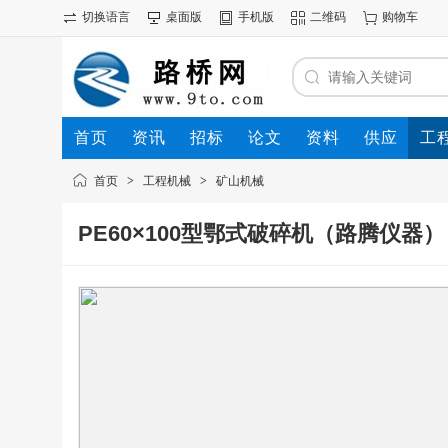
切换语言
桌面版
手机版
二维码
购物车
首页
资讯
招标
论文
资料
供应
工
首页
>
工程机械
>
矿山机械
PE60×100型鄂式破碎机（路腾仪器）