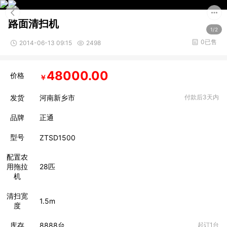
路面清扫机
1/2
0已售
2014-06-13 09:15
2498
48000.00
价格
￥
发货
河南新乡市
付款后3天内
品牌
正通
型号
ZTSD1500
配置农
用拖拉
28匹
机
清扫宽
1.5m
度
库存
8888
台
起订1台