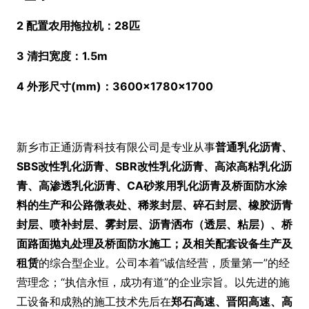
2 配置农用拖拉机：28匹
3 清扫宽度：1.5m
4 外形尺寸(mm)：3600×1780×1700
新乡市正通沥青科技有限公司是专业从事
普通乳化沥青、
SBS
改性乳化沥青、SBR
改性乳化沥青、高浓高粘乳化沥
青、高渗透乳化沥青、CA
砂浆用乳化沥青及桥面防水涂
料的生产和公路微表处、稀浆封层、碎石封层、橡胶沥青
封层、喷补封层、雾封层、沥青洒布（透层、粘层）、桥
面路面抛丸处理及桥面防水施工；及相关配套设备生产及
租赁
的综合型企业。公司本着“诚信经营，质量第一”的经
营理念；“执信永恒，成功有道”的企业宗旨。以先进的施
工设备和成熟的施工技术先后在
郑石高速、晋阳高速、高