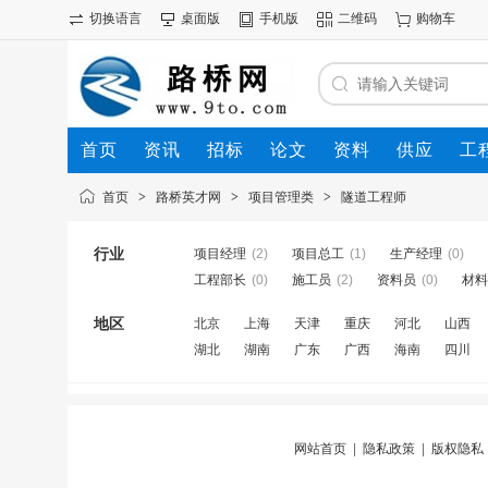
切换语言
桌面版
手机版
二维码
购物车
首页
资讯
招标
论文
资料
供应
工
首页
>
路桥英才网
>
项目管理类
>
隧道工程师
行业
项目经理
(2)
项目总工
(1)
生产经理
(0)
工程部长
(0)
施工员
(2)
资料员
(0)
材料
地区
北京
上海
天津
重庆
河北
山西
湖北
湖南
广东
广西
海南
四川
网站首页
|
隐私政策
|
版权隐私