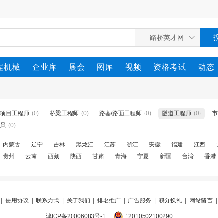
程机械
企业库
展会
图库
视频
资格考试
动态
项目工程师
(0)
桥梁工程师
(0)
路基/路面工程师
(0)
隧道工程师
(0)
市
员
(0)
内蒙古
辽宁
吉林
黑龙江
江苏
浙江
安徽
福建
江西
贵州
云南
西藏
陕西
甘肃
青海
宁夏
新疆
台湾
香港
|
使用协议
|
联系方式
|
关于我们
|
排名推广
|
广告服务
|
积分换礼
|
网站留言
津ICP备20006083号-1
12010502100290