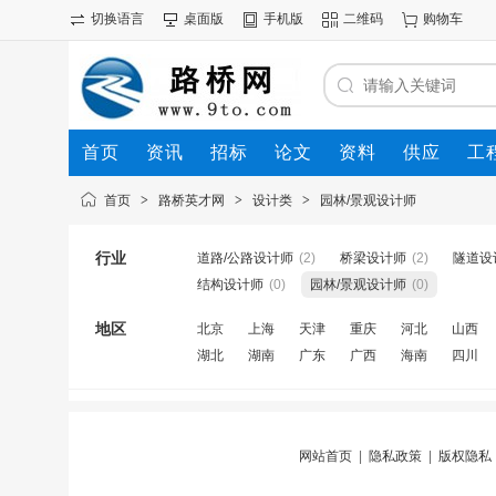
切换语言
桌面版
手机版
二维码
购物车
首页
资讯
招标
论文
资料
供应
工
首页
>
路桥英才网
>
设计类
>
园林/景观设计师
行业
道路/公路设计师
(2)
桥梁设计师
(2)
隧道设
结构设计师
(0)
园林/景观设计师
(0)
地区
北京
上海
天津
重庆
河北
山西
湖北
湖南
广东
广西
海南
四川
网站首页
|
隐私政策
|
版权隐私