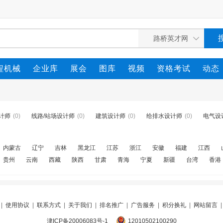
程机械
企业库
展会
图库
视频
资格考试
动态
计师
(0)
线路/站场设计师
(0)
建筑设计师
(0)
给排水设计师
(0)
电气设
内蒙古
辽宁
吉林
黑龙江
江苏
浙江
安徽
福建
江西
贵州
云南
西藏
陕西
甘肃
青海
宁夏
新疆
台湾
香港
|
使用协议
|
联系方式
|
关于我们
|
排名推广
|
广告服务
|
积分换礼
|
网站留言
津ICP备20006083号-1
12010502100290