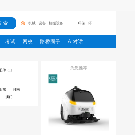
机械
设备
机械设备
____
环保
环
考试
网校
路桥圈子
AI对话
为您推荐
配件
(1)
山东
河南
澳门