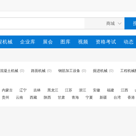
程机械
企业库
展会
图库
视频
资格考试
动态
混凝土机械
(0)
路面机械
(0)
钢筋加工设备
(0)
掘进机械
(0)
工程机械
内蒙古
辽宁
吉林
黑龙江
江苏
浙江
安徽
福建
江西
贵州
云南
西藏
陕西
甘肃
青海
宁夏
新疆
台湾
香港