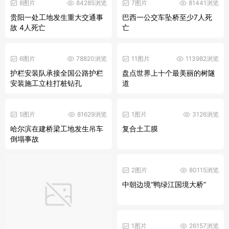
8图片
84285浏览
7图片
81441浏览
贵阳一处工地发生重大交通事
巴西一公交车坠桥至少7人死
故 4人死亡
亡
6图片
78820浏览
11图片
113982浏览
护栏安装队承接全国公路护栏
盘点世界上十个最美丽的树隧
安装施工立柱打桩钻孔
道
5图片
81629浏览
1图片
3126浏览
哈尔滨在建桥梁工地发生吊车
复合土工膜
倒塌事故
2图片
80115浏览
中朝边境“鸭绿江国境大桥”
1图片
26157浏览