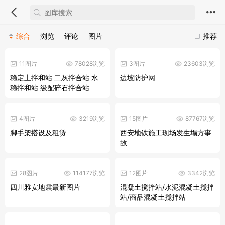
综合
浏览
评论
图片
推荐
11图片
78028浏览
3图片
23603浏览
稳定土拌和站 二灰拌合站 水
边坡防护网
稳拌和站 级配碎石拌合站
4图片
3219浏览
15图片
87767浏览
脚手架搭设及租赁
西安地铁施工现场发生塌方事
故
28图片
114177浏览
12图片
3342浏览
四川雅安地震最新图片
混凝土搅拌站/水泥混凝土搅拌
站/商品混凝土搅拌站