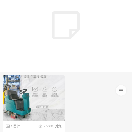
5图片
75603浏览