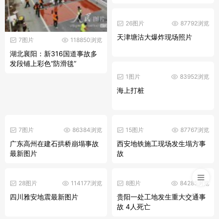
26图片
87792浏览
天津塘沽大爆炸现场照片
7图片
118850浏览
湖北襄阳：新316国道事故多
发段铺上彩色“防滑毯”
1图片
83952浏览
海上打桩
7图片
86384浏览
15图片
87767浏览
广东高州在建石拱桥崩塌事故
西安地铁施工现场发生塌方事
最新图片
故
28图片
114177浏览
8图片
84285浏览
四川雅安地震最新图片
贵阳一处工地发生重大交通事
故 4人死亡