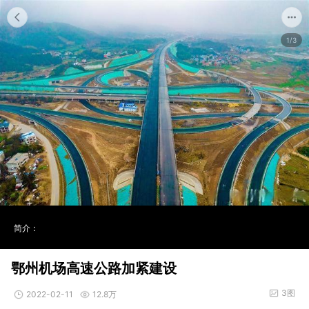
1/3
简介：
鄂州机场高速公路加紧建设
3图
2022-02-11
12.8万