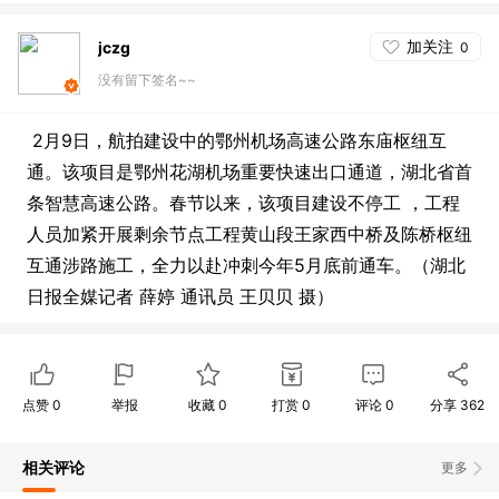
加关注
jczg
0
没有留下签名~~
2月9日，航拍建设中的鄂州机场高速公路东庙枢纽互
通。该项目是鄂州花湖机场重要快速出口通道，湖北省首
条智慧高速公路。春节以来，该项目建设不停工 ，工程
人员加紧开展剩余节点工程黄山段王家西中桥及陈桥枢纽
互通涉路施工，全力以赴冲刺今年5月底前通车。（湖北
日报全媒记者 薛婷 通讯员 王贝贝 摄）
点赞
0
举报
收藏
0
打赏
0
评论
0
分享
362
相关评论
更多