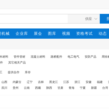
程机械
企业库
展会
图库
视频
资格考试
动态
木材料
管件管材
混凝土材料
路桥配件
电工电气
安防产品
周转
件
其它相关产品
工
提供合作
库存
山西
内蒙古
辽宁
吉林
黑龙江
江苏
浙江
安徽
福建
四川
贵州
云南
西藏
陕西
甘肃
青海
宁夏
新疆
台湾