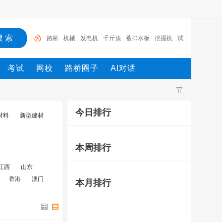
路桥
机械
发电机
千斤顶
蓄排水板
挖掘机
试
验箱
土工格栅
工程
土工布
考试
网校
路桥圈子
AI对话
今日排行
材料
新型建材
本周排行
江西
山东
香港
澳门
本月排行