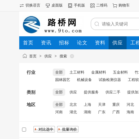
切换语言
桌面版
手机版
二维码
购物车
首页
资讯
招标
论文
资料
供应
工
首页
>
供应
>
搜索
行业
全部
土工材料
金属材料
五金材料
竹
园林园艺
机械设备
试验检测仪器
工程软
类别
全部
供应
提供服务
供应二手
提供加
地区
全部
北京
上海
天津
重庆
河北
河南
湖北
湖南
广东
广西
海南