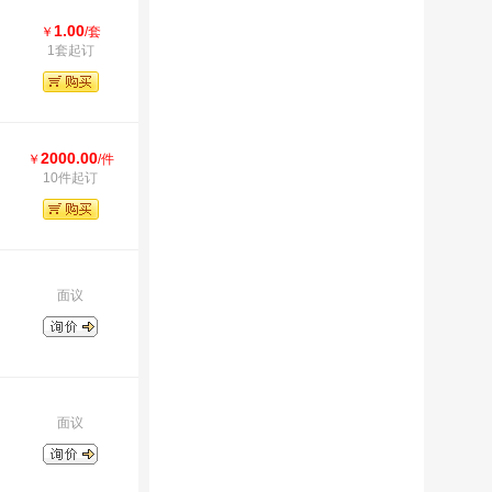
1.00
￥
/套
1套起订
2000.00
￥
/件
10件起订
面议
面议