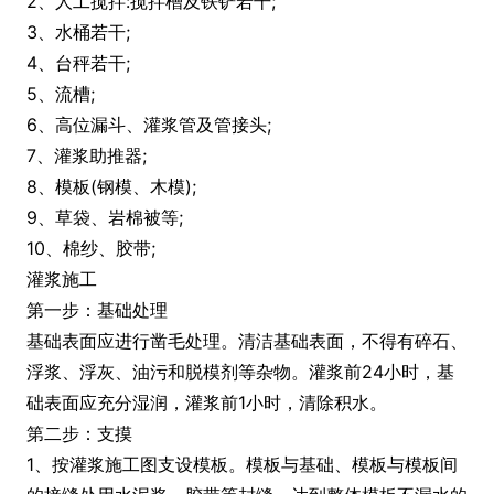
2、人工搅拌:搅拌槽及铁铲若干;
3、水桶若干;
4、台秤若干;
5、流槽;
6、高位漏斗、灌浆管及管接头;
7、灌浆助推器;
8、模板(钢模、木模);
9、草袋、岩棉被等;
10、棉纱、胶带;
灌浆施工
第一步：基础处理
基础表面应进行凿毛处理。清洁基础表面，不得有碎石、
浮浆、浮灰、油污和脱模剂等杂物。灌浆前24小时，基
础表面应充分湿润，灌浆前1小时，清除积水。
第二步：支摸
1、按灌浆施工图支设模板。模板与基础、模板与模板间