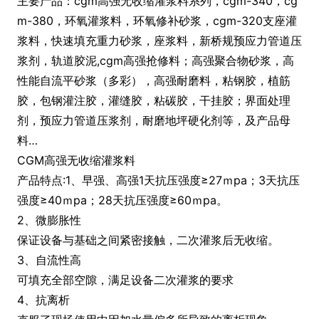
主要产品：cgm高强无收缩灌浆料系列，cgm-340，cg
m-380，环氧灌浆料，环氧修补砂浆，cgm-320支座灌
浆料，快速填充重力砂浆，座浆料，新桥规预应力管道压
浆剂，轨道胶泥,cgm高强抢修料；高强聚合物砂浆，高
性能自流平砂浆（多彩），高强耐磨料，粘钢胶，植筋
胶，包钢灌注胶，灌缝胶，粘碳胶，干挂胶；界面处理
剂，预应力管道压浆剂，耐磨地坪硬化剂等，及产品母
料…
CGM高强无收缩灌浆料
产品特点:1、早强、高强1天抗压强度≥27ｍpa；3天抗压
强度≥40ｍpa；28天抗压强度≥60ｍpa。
2、微膨胀性
保证设备与基础之间紧密接触，二次灌浆后无收缩。
3、自流性高
可填充全部空隙，满足设备二次灌浆的要求
4、抗离析