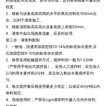
的接缝处用水泥浆、胶带等封缝，达到整体模板不漏水的
程度。
2、模板与设备底座四周的水平距离应控制在100mm左
右，以利于灌浆施工。
3、模板顶部标高应高出设备底座上表面50mm。
4、灌浆中如出现跑浆现象，应及时处理。
第三步：灌浆料配制
1、一般地，按通用加固型按13-14%的标准加水搅拌,豆
石加固型按9-10%的标准加水搅拌。
2、推荐采用机械搅拌方式，搅拌时间一般为1-2分钟
（严禁用手电钻式搅拌器）。采用人工搅拌时，应先加入
2/3的用水量拌和2分钟，其后加入剩余水量搅拌至均
匀。
3、每次搅拌量应视使用量多少而定，以保证40分钟以内
将料用完。
4、现场使用时，严禁在cgm灌浆料中掺入任何外加剂、