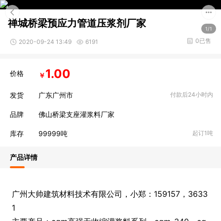
禅城桥梁预应力管道压浆剂厂家
1/1
0已售
2020-09-24 13:49
6191
1.00
价格
￥
发货
广东广州市
付款后24小时内
品牌
佛山桥梁支座灌浆料厂家
库存
99999
吨
起订1吨
产品详情
广州大帅建筑材料技术有限公司，小郑：159157，3633
1