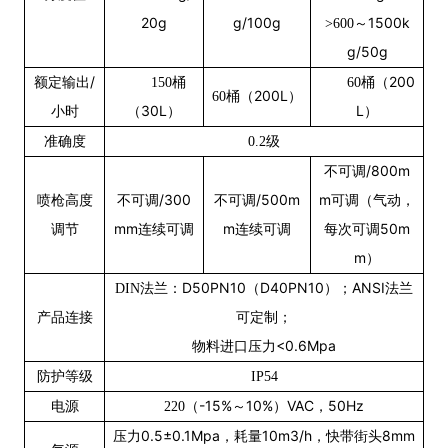
20g
g/100g
～1500k
>600
g/50g
额定输出/
桶
桶（200
150
60
桶（200L）
60
小时
（30L）
L）
准确度
级
0.2
不可调/800m
喷枪高度
不可调/300
不可调/500m
m可调（气动，
调节
mm连续可调
m连续可调
每次可调50m
m）
法兰：D50PN10（D40PN10）；ANSI法兰
DIN
产品连接
可定制；
物料进口压力<0.6Mpa
防护等级
IP54
电源
（-15%～10%）VAC，50Hz
220
压力0.5±0.1Mpa，耗量10m3/h，快带街头8mm