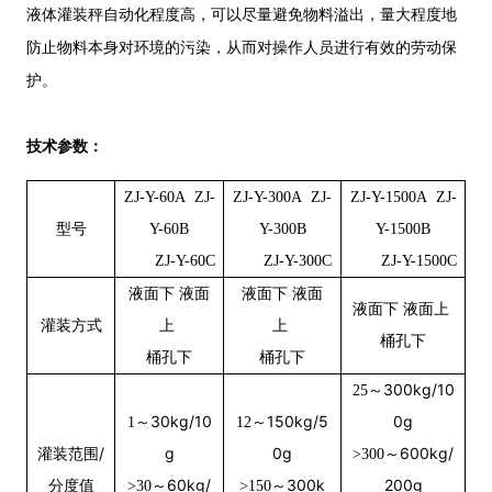
液体灌装秤自动化程度高，可以尽量避免物料溢出，量大程度地
防止物料本身对环境的污染，从而对操作人员进行有效的劳动保
护。
技术参数：
ZJ-Y-60A ZJ-
ZJ-Y-300A ZJ-
ZJ-Y-1500A ZJ-
型号
Y-60B
Y-300B
Y-1500B
ZJ-Y-60C
ZJ-Y-300C
ZJ-Y-1500C
液面下 液面
液面下 液面
液面下 液面上
灌装方式
上
上
桶孔下
桶孔下
桶孔下
～300kg/10
25
～30kg/10
～150kg/5
0g
1
12
灌装范围/
g
0g
～600kg/
>300
分度值
～60kg/
～300k
200g
>30
>150