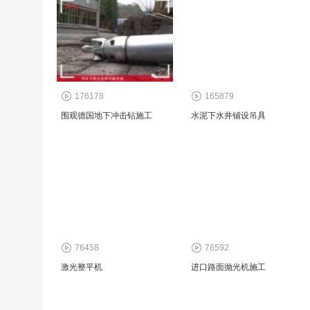
176178
165879
围观德国地下冲击钻施工
水泥下水井铺设吊具
76458
76592
激光整平机
进口路面抛光机施工