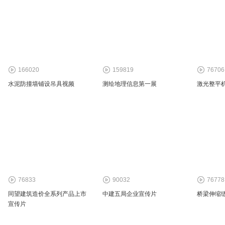
166020
159819
76706
水泥防撞墙铺设吊具视频
测绘地理信息第一展
激光整平
76833
90032
76778
同望建筑造价全系列产品上市
中建五局企业宣传片
桥梁伸缩
宣传片