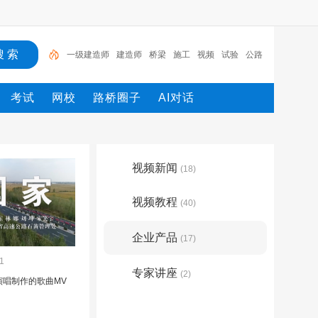
一级建造师
建造师
桥梁
施工
视频
试验
公路
工程
公路试验视频教程
桥
工程
考试
网校
路桥圈子
AI对话
视频新闻
(18)
视频教程
(40)
企业产品
(17)
1
专家讲座
(2)
演唱制作的歌曲MV