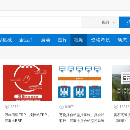
程机械
企业库
展会
图库
视频
资格考试
动态
86784
84971
13373
万物商砼ERP、搅拌站ERP，
万物拌合站监控系统、拌合站
黄石高速
混凝土ERP
监控、混凝土拌合站监控系统
《国家》