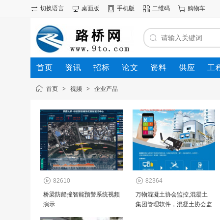
切换语言
桌面版
手机版
二维码
购物车
首页
资讯
招标
论文
资料
供应
工
首页
>
视频
>
企业产品
82610
82364
桥梁防船撞智能预警系统视频
万物混凝土协会监控,混凝土
演示
集团管理软件，混凝土协会监
管平台