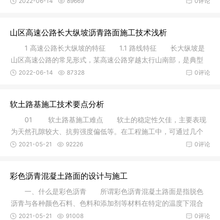
2022-06-14
89669
0评论
山区高速公路长大纵坡沥青路面施工技术浅析
1 高速公路长大纵坡的特征 1.1 路线特征 长大纵坡是
山区高速公路的常见形式，某高速公路穿越太行山南部，是典型
的山区
2022-06-14
87328
0评论
软土路基施工技术要点分析
01 软土路基施工难点 软土的稳定性欠佳，主要表现
为天然孔隙较大、抗剪强度偏低等。在工程施工中，可通过几个
特定标
2021-05-21
92226
0评论
彩色沥青混凝土路面的设计与施工
一、什么是彩色沥青 所谓彩色沥青混凝土路面是指脱色
沥青与各种颜色石料、色料和添加剂等材料在特定的温度下混合
拌和，即
2021-05-21
91008
0评论