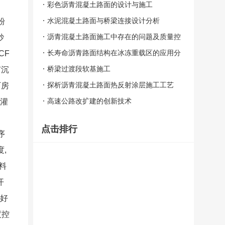
彩色沥青混凝土路面的设计与施工
水泥混凝土路面与桥梁连接设计分析
粉
沥青混凝土路面施工中存在的问题及质量控
砂
制
长寿命沥青路面结构在冰冻重载区的应用分
CF
析
桥梁过渡段软基施工
有沉
探析沥青混凝土路面热反射涂层施工工艺
厂房
高速公路改扩建的创新技术
料灌
点击排行
序
,
料
开
拌好
度控