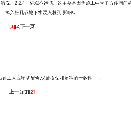
清洗。2.2.4 桩端不饱满。这主要是因为施工中为了方便阀门
土掉入桩孔或地下水浸入桩孔,影响C
[1]
[2]下一页
后台工人应密切配合,保证提钻和泵料的一致性。
上一页[1]
[2]