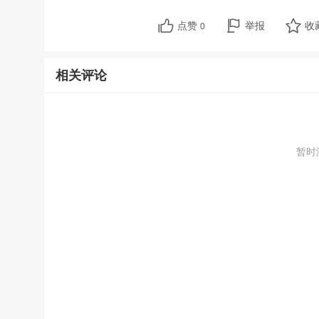
点赞
举报
收
0
相关评论
暂时