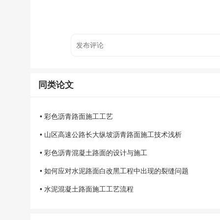
同类论文
• 彩色沥青路面施工工艺
• 山区高速公路长大纵坡沥青路面施工技术浅析
• 彩色沥青混凝土路面的设计与施工
• 如何应对水泥路面白改黑工程中出现的裂缝问题
• 水泥混凝土路面施工工艺流程