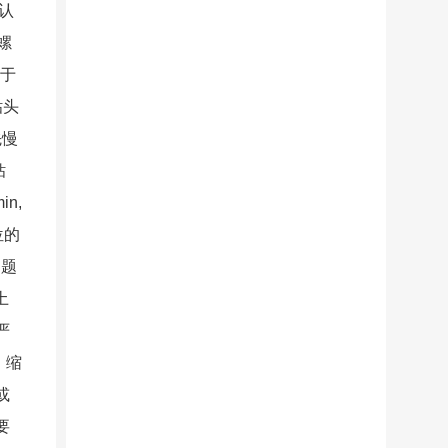
确认
螺
大于
钻头
先慢
钻
n,
位的
问题
土
严
 缩
或
要