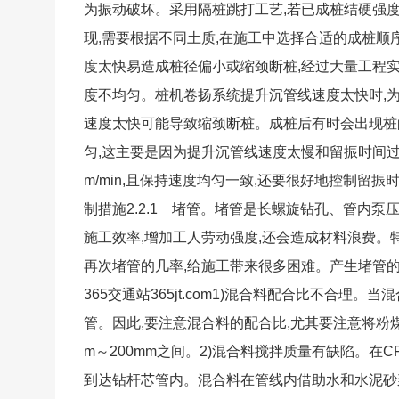
为振动破坏。采用隔桩跳打工艺,若已成桩结硬强度
现,需要根据不同土质,在施工中选择合适的成桩顺
度太快易造成桩径偏小或缩颈断桩,经过大量工程实践证明:
度不均匀。桩机卷扬系统提升沉管线速度太快时,为
速度太快可能导致缩颈断桩。成桩后有时会出现桩
匀,这主要是因为提升沉管线速度太慢和留振时间过长引
m/min,且保持速度均匀一致,还要很好地控制留
制措施2.2.1 堵管。堵管是长螺旋钻孔、管内
施工效率,增加工人劳动强度,还会造成材料浪费。
再次堵管的几率,给施工带来很多困难。产生堵管的
365交通站365jt.com1)混合料配合比不合
管。因此,要注意混合料的配合比,尤其要注意将粉煤灰掺
m～200mm之间。2)混合料搅拌质量有缺陷。在
到达钻杆芯管内。混合料在管线内借助水和水泥砂