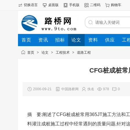
切换语言
桌面版
手机版
二维码
购物车
首页
资讯
招标
论文
资料
供应
工
首页
>
论文
>
工程技术
>
道路工程
CFG桩成桩
2006-09-21
中国路桥网
佚名
978
0
摘 要:阐述了CFG桩成桩常用365JT施工方法
料灌注成桩施工过程中经常遇到的质量问题,针对这些