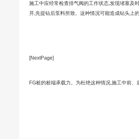
施工中应经常检查排气阀的工作状态,发现堵塞及时
开,先提钻后泵料所致。这种情况可能造成钻头上的
[NextPage]
FG桩的桩端承载力。为杜绝这种情况,施工中前、