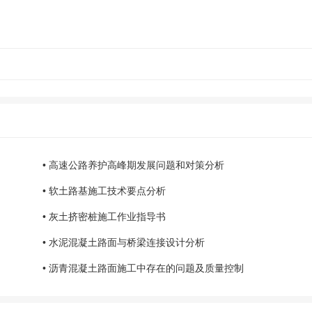
• 高速公路养护高峰期发展问题和对策分析
• 软土路基施工技术要点分析
• 灰土挤密桩施工作业指导书
• 水泥混凝土路面与桥梁连接设计分析
• 沥青混凝土路面施工中存在的问题及质量控制