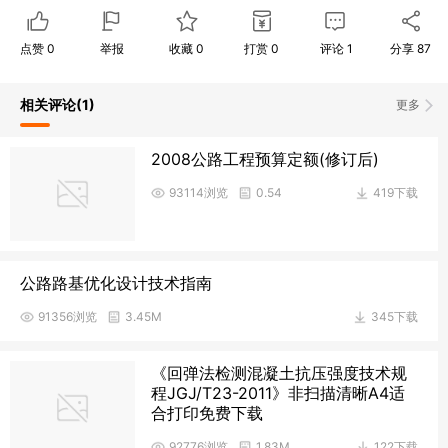
点赞
0
举报
收藏
0
打赏
0
评论
1
分享
87
相关评论
(1)
更多
2008公路工程预算定额(修订后)
93114浏览
0.54
419下载
公路路基优化设计技术指南
91356浏览
3.45M
345下载
《回弹法检测混凝土抗压强度技术规
程JGJ/T23-2011》非扫描清晰A4适
合打印免费下载
92776浏览
1.83M
122下载