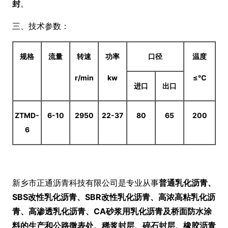
封
。
三、技术参数：
规格
流量
转速
功率
口径
温度
r/min
kw
≤℃
进口
出口
ZTMD-
6-10
2950
22-37
80
65
200
6
新乡市正通沥青科技有限公司是专业从事
普通乳化沥青、
SBS
改性乳化沥青、SBR
改性乳化沥青、高浓高粘乳化沥
青、高渗透乳化沥青、CA
砂浆用乳化沥青及桥面防水涂
料的生产和公路微表处、稀浆封层、碎石封层、橡胶沥青