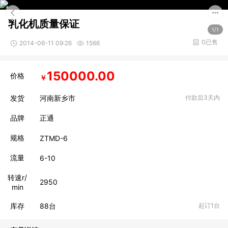
乳化机质量保证
1/1
0已售
2014-06-11 09:26
1566
150000.00
价格
￥
发货
河南新乡市
付款后3天内
品牌
正通
规格
ZTMD-6
流量
6-10
转速r/
2950
min
库存
88
台
起订1台