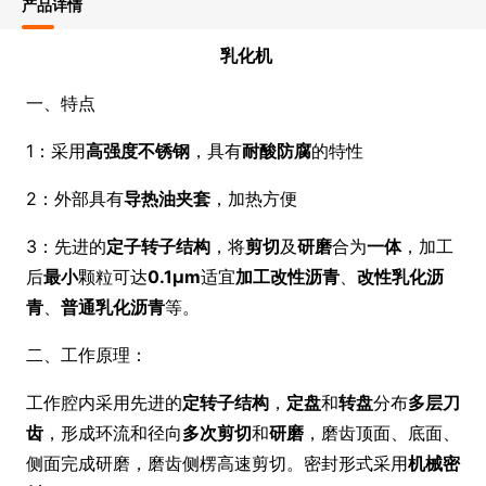
产品详情
乳化机
一、特点
1：采用
高强度不锈钢
，具有
耐酸防腐
的特性
2：外部具有
导热油夹套
，加热方便
3：先进的
定子转子结构
，将
剪切
及
研磨
合为
一体
，加工
后
最小
颗粒可达
0.1
μm
适宜
加工改性沥青
、
改性乳化沥
青
、
普通乳化沥青
等。
二、工作原理：
工作腔内采用先进的
定转子结构
，
定盘
和
转盘
分布
多层刀
齿
，形成环流和径向
多次剪切
和
研磨
，磨齿顶面、底面、
侧面完成研磨，磨齿侧楞高速剪切。密封形式采用
机械密