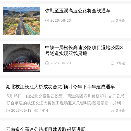
弥勒至玉溪高速公路将全线通车
2026-06-20
0评论
中铁一局松长高速公路项目湿地公园3
号隧道实现双线贯通
2026-06-20
0评论
湖北枝江长江大桥成功合龙 预计今年下半年建成通车
5月15日，由湖北交投集团投资、蜀道集团四川路桥和中交二公局
联合承建的枝江长江大桥施工现场迎来关键时刻随着最后一片钢
箱梁精
2026-05-18
4414
0评论
云南多个高速公路项目建设取得新进展