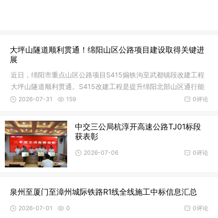
大坪山隧道顺利贯通！绵阳山区公路项目建设取得关键进
展
近日，绵阳市重点山区公路项目S415煽铁沟至武都镇段改建工程
大坪山隧道顺利贯通。S415改建工程是提升绵阳北部山区通行能
力、带动
2026-07-31
159
0评论
中交三公局杭淳开高速公路TJ01标段
获表彰
2026-07-06
0评论
泉州至厦门至漳州城际铁路R1线全线施工中标信息汇总
2026-07-01
0
0评论