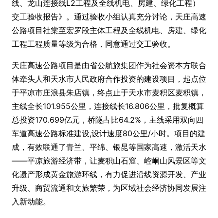
线、龙山连接线L2工程及全线机电、房建、绿化工程）
交工验收报告》。通过验收小组认真充分讨论，天庄高速
公路项目社棠至宏罗段主体工程及全线机电、房建、绿化
工程工程质量等级为合格，同意通过交工验收。
天庄高速公路项目是由省公航旅集团作为社会资本方联合
体牵头人和天水市人民政府合作投资的建设项目，起点位
于平凉市庄浪县朱店镇，终点止于天水市麦积区麦积镇，
主线全长101.955公里，连接线长16.806公里，批复概算
总投资170.699亿元，桥隧占比64.2%，主线采用双向四
车道高速公路标准建设,设计速度80公里/小时。项目的建
成，有效联通了青兰、平绵、银昆等国家高速，激活天水
——平凉旅游经济带，让麦积山石窟、崆峒山风景区等文
化遗产形成黄金旅游环线，有力促进沿线资源开发、产业
升级、商贸流通和文旅繁荣，为区域社会经济协同发展注
入新动能。