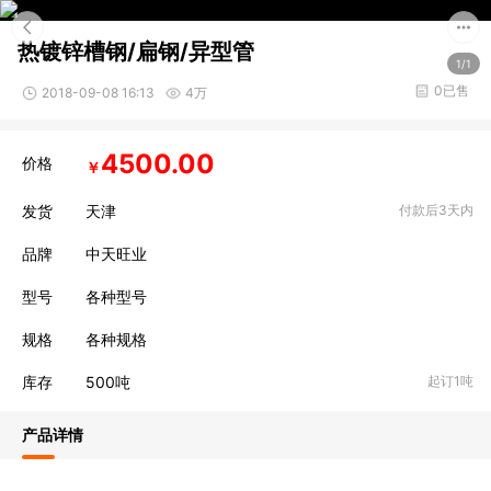
热镀锌槽钢/扁钢/异型管
1/1
0已售
2018-09-08 16:13
4万
4500.00
价格
￥
发货
天津
付款后3天内
品牌
中天旺业
型号
各种型号
规格
各种规格
库存
500
吨
起订1吨
产品详情