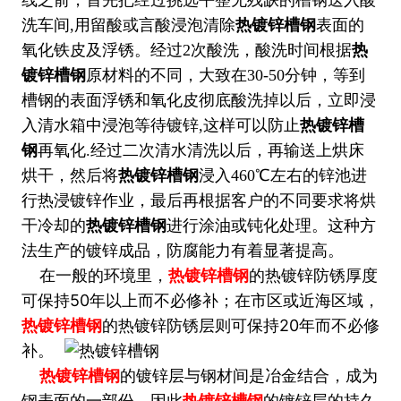
槽钢
送入酸
洗车间,用留酸或言酸浸泡清除
热镀锌槽钢
表面的
氧化铁皮及浮锈。经过2次酸洗，酸洗时间根据
热
镀锌槽钢
原材料的不同，大致在30-50分钟，等到
槽钢
的表面浮锈和氧化皮彻底酸洗掉以后，立即浸
入清水箱中浸泡等待镀锌,这样可以防止
热镀锌槽
钢
再氧化.经过二次清水清洗以后，再输送上烘床
烘干，然后将
热镀锌槽钢
浸入460℃左右的锌池进
行热浸镀锌作业，最后再根据客户的不同要求将烘
干冷却的
热镀锌槽钢
进行涂油或钝化处理。这种方
法生产的镀锌成品，防腐能力有着显著提高。
在一般的环境里，
热镀锌槽钢
的热镀锌防锈厚度
可保持50年以上而不必修补；在市区或近海区域，
热镀锌槽钢
的热镀锌防锈层则可保持20年而不必修
补。
热镀锌槽钢
的镀锌层与钢材间是冶金结合，成为
钢表面的一部份，因此
热镀锌槽钢
的镀锌层的持久