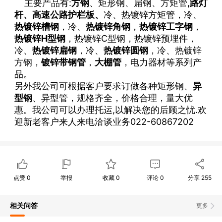
主要产品有:
方钢
、矩形钢、扁钢、方矩管
,路灯
杆、
高速公路护栏板、
冷、热镀锌方矩管，冷、
热镀锌槽钢
，冷、
热镀锌角钢
，
热镀锌工字钢
，
热镀锌H型钢
，热镀锌C型钢，热镀锌预埋件，
冷、
热镀锌扁钢
，冷、
热镀锌圆钢
，冷、热镀锌
方钢，
镀锌带钢管
，
大棚管
，电力器材等系列产
品。
另外我公司可根据客户要求订做各种矩形钢、
异
型钢
、异型管，规格齐全，价格合理，量大优
惠。我公司可以办理托运,以解决您的后顾之忧.欢
迎新老客户来人来电洽谈业务022-60867202
点赞
0
举报
收藏
0
评论
0
分享
255
相关问答
更多