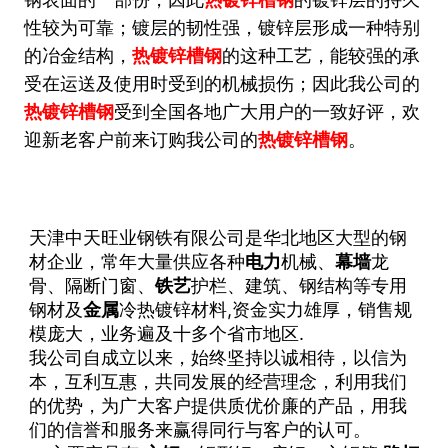
性较为可靠；镀层的韧性强，镀锌层形成一种特别
的冶金结构，
热镀锌槽钢
的这种工艺，能较强的承
受在运送及使用时受到的机械损伤；因此我公司的
热镀锌槽钢
受到全国各地广大用户的一致好评，欢
迎新老客户前来订购我公司的
热镀锌槽钢
。
天津中天旺业钢铁有限公司是华北地区大型的钢
材企业，常年大量供应各种
电力
机械、
幕墙
龙
骨、隔断门窗、
铁艺
护栏、建筑、钢结构等专用
钢材及
金属
冷热镀锌材料,资金实力雄厚，销售规
模庞大，业务遍及十多个省市地区.
我公司自成立以来，始终坚持以诚相待，以信为
本，互利互惠，共同发展的经营理念，利用我们
的优势，为广大客户提供质优价廉的产品，用我
们的信誉和服务来赢得同行与客户的认可。