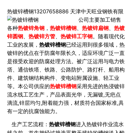
热镀锌槽钢
13207658886
天
津
中天旺业钢铁有限
公司
主要加工销售
各种
热镀锌角钢
，
热镀锌槽钢
、
热镀锌扁钢
、
热镀
锌圆钢
、
热镀锌方管
、
热镀锌工字钢
。
随着现代化
工业的发展，
热镀锌槽钢
已经运用到很多领域，热
镀锌的优点在于防腐年限长久，适应环境广泛一直
是很受欢迎的防腐处理方法。被广泛运用与电力铁
塔、通信铁塔、铁路、公路防护、路灯杆、船用构
件、建筑钢结构构件、变电站附属设施、轻工业
本
公
司供应的
热镀锌槽钢
采用先进的热浸镀锌
等。
流水线工艺生产，产品表面光华，无漏镀,无疤点
滴流,锌层均匀,附着能力强，材质符合国家标准,具
有一定的抗腐蚀能力。
生产工艺流程：
热镀锌槽钢
进入热镀锌作业流水
线之前，首先把经过挑选平整无残缺的