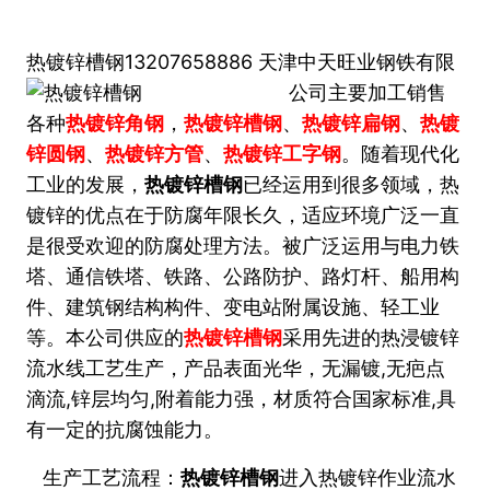
热镀锌槽钢
13207658886
天
津
中天旺业钢铁有限
公司
主要加工销售
各种
热镀锌角钢
，
热镀锌槽钢
、
热镀锌扁钢
、
热镀
锌圆钢
、
热镀锌方管
、
热镀锌工字钢
。
随着现代化
工业的发展，
热镀锌槽钢
已经运用到很多领域，热
镀锌的优点在于防腐年限长久，适应环境广泛一直
是很受欢迎的防腐处理方法。被广泛运用与电力铁
塔、通信铁塔、铁路、公路防护、路灯杆、船用构
件、建筑钢结构构件、变电站附属设施、轻工业
本
公
司供应的
热镀锌槽钢
采用先进的热浸镀锌
等。
流水线工艺生产，产品表面光华，无漏镀,无疤点
滴流,锌层均匀,附着能力强，材质符合国家标准,具
有一定的抗腐蚀能力。
生产工艺流程：
热镀锌槽钢
进入热镀锌作业流水