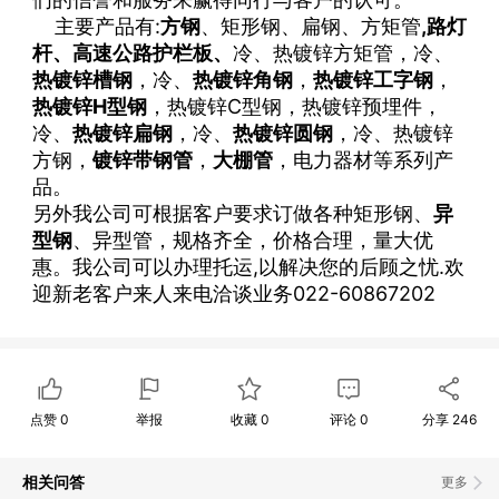
主要产品有:
方钢
、矩形钢、扁钢、方矩管
,路灯
杆、
高速公路护栏板、
冷、热镀锌方矩管，冷、
热镀锌槽钢
，冷、
热镀锌角钢
，
热镀锌工字钢
，
热镀锌H型钢
，热镀锌C型钢，热镀锌预埋件，
冷、
热镀锌扁钢
，冷、
热镀锌圆钢
，冷、热镀锌
方钢，
镀锌带钢管
，
大棚管
，电力器材等系列产
品。
另外我公司可根据客户要求订做各种矩形钢、
异
型钢
、异型管，规格齐全，价格合理，量大优
惠。我公司可以办理托运,以解决您的后顾之忧.欢
迎新老客户来人来电洽谈业务022-60867202
点赞
0
举报
收藏
0
评论
0
分享
246
相关问答
更多