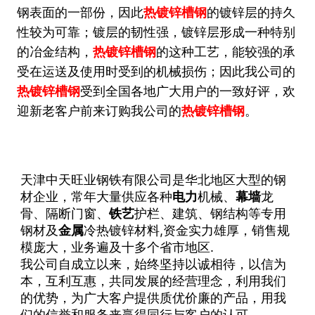
钢表面的一部份，因此
热镀锌槽钢
的镀锌层的持久
性较为可靠；镀层的韧性强，镀锌层形成一种特别
的冶金结构，
热镀锌槽钢
的这种工艺，能较强的承
受在运送及使用时受到的机械损伤；因此我公司的
热镀锌槽钢
受到全国各地广大用户的一致好评，欢
迎新老客户前来订购我公司的
热镀锌槽钢
。
天津中天旺业钢铁有限公司是华北地区大型的钢
材企业，常年大量供应各种
电力
机械、
幕墙
龙
骨、隔断门窗、
铁艺
护栏、建筑、钢结构等专用
钢材及
金属
冷热镀锌材料,资金实力雄厚，销售规
模庞大，业务遍及十多个省市地区.
我公司自成立以来，始终坚持以诚相待，以信为
本，互利互惠，共同发展的经营理念，利用我们
的优势，为广大客户提供质优价廉的产品，用我
们的信誉和服务来赢得同行与客户的认可。