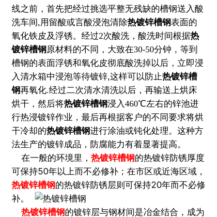
线之前，首先把经过挑选平整无残缺的
槽钢
送入酸
洗车间,用留酸或言酸浸泡清除
热镀锌槽钢
表面的
氧化铁皮及浮锈。经过2次酸洗，酸洗时间根据
热
镀锌槽钢
原材料的不同，大致在30-50分钟，等到
槽钢
的表面浮锈和氧化皮彻底酸洗掉以后，立即浸
入清水箱中浸泡等待镀锌,这样可以防止
热镀锌槽
钢
再氧化.经过二次清水清洗以后，再输送上烘床
烘干，然后将
热镀锌槽钢
浸入460℃左右的锌池进
行热浸镀锌作业，最后再根据客户的不同要求将烘
干冷却的
热镀锌槽钢
进行涂油或钝化处理。这种方
法生产的镀锌成品，防腐能力有着显著提高。
在一般的环境里，
热镀锌槽钢
的热镀锌防锈厚度
可保持50年以上而不必修补；在市区或近海区域，
热镀锌槽钢
的热镀锌防锈层则可保持20年而不必修
补。
热镀锌槽钢
的镀锌层与钢材间是冶金结合，成为