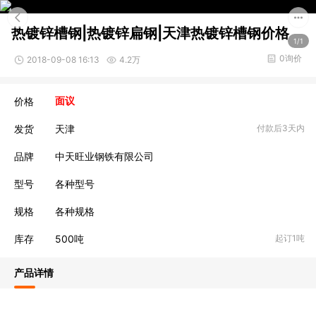
热镀锌槽钢|热镀锌扁钢|天津热镀锌槽钢价格
1/1
0询价
2018-09-08 16:13
4.2万
价格
面议
发货
天津
付款后3天内
品牌
中天旺业钢铁有限公司
型号
各种型号
规格
各种规格
库存
500
吨
起订1吨
产品详情