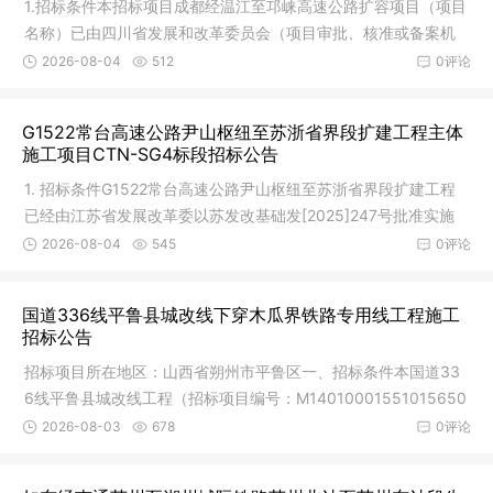
1.招标条件本招标项目成都经温江至邛崃高速公路扩容项目（项目
名称）已由四川省发展和改革委员会（项目审批、核准或备案机
关名称
2026-08-04
512
0评论
G1522常台高速公路尹山枢纽至苏浙省界段扩建工程主体
施工项目CTN-SG4标段招标公告
1. 招标条件G1522常台高速公路尹山枢纽至苏浙省界段扩建工程
已经由江苏省发展改革委以苏发改基础发[2025]247号批准实施
(项目代码
2026-08-04
545
0评论
国道336线平鲁县城改线下穿木瓜界铁路专用线工程施工
招标公告
招标项目所在地区：山西省朔州市平鲁区一、招标条件本国道33
6线平鲁县城改线工程（招标项目编号：M14010001551015650
01），工程
2026-08-03
678
0评论